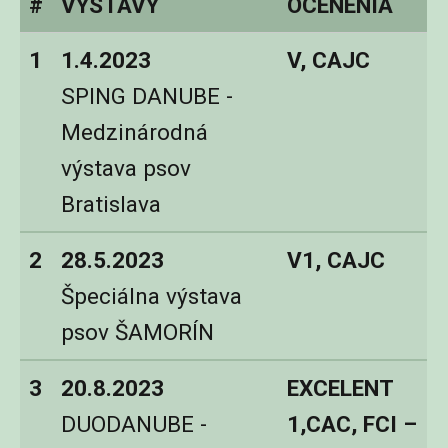
#
VÝSTAVY
OCENENIA
1
1.4.2023
V, CAJC
SPING DANUBE -
Medzinárodná
výstava psov
Bratislava
2
28.5.2023
V1, CAJC
Špeciálna výstava
psov ŠAMORÍN
3
20.8.2023
EXCELENT
DUODANUBE -
1,CAC, FCI –