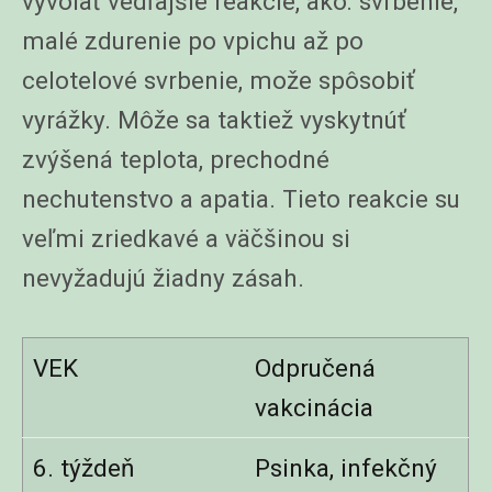
vyvolať vedľajšie reakcie, ako: svrbenie,
malé zdurenie po vpichu až po
celotelové svrbenie, može spôsobiť
vyrážky. Môže sa taktiež vyskytnúť
zvýšená teplota, prechodné
nechutenstvo a apatia. Tieto reakcie su
veľmi zriedkavé a väčšinou si
nevyžadujú žiadny zásah.
VEK
Odpručená
vakcinácia
6. týždeň
Psinka, infekčný