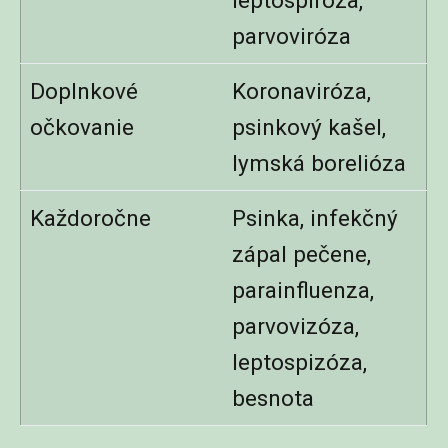
leptospiróza,
parvoviróza
Doplnkové
Koronaviróza,
očkovanie
psinkový kašel,
lymská borelióza
Každoročne
Psinka, infekčný
zápal pečene,
parainfluenza,
parvovizóza,
leptospizóza,
besnota